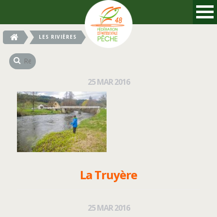
LES RIVIÈRES
25
MAR
2016
La Truyère
25
MAR
2016