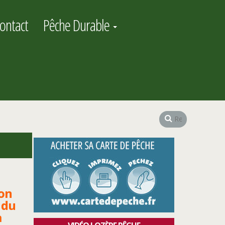
ontact
Pêche Durable
on
 du
à