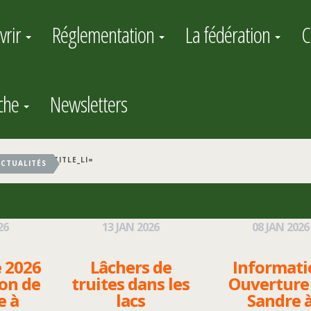
vrir
Réglementation
La fédération
C
êche
Newsletters
TITLE_LI=
ACTUALITÉS
26
13
JAN
2026
08
JAN
2026
 2026
Lâchers de
Informati
son de
truites dans les
Ouverture
e à
lacs
Sandre 