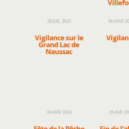
Villefo
28
JUIL
2025
06
MAR
2
Vigilance sur le
Vigila
Grand Lac de
Naussac
06
MAI
2024
29
AVR
20
Fête de la Pêche
Fin de l'a