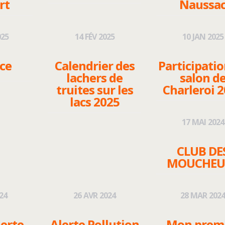
rt
Naussa
025
14
FÉV
2025
10
JAN
2025
nce
Calendrier des
Participati
lachers de
salon d
truites sur les
Charleroi 
lacs 2025
17
MAI
2024
CLUB DE
MOUCHEU
24
26
AVR
2024
28
MAR
202
lerte
Alerte Pollution
Mon prem