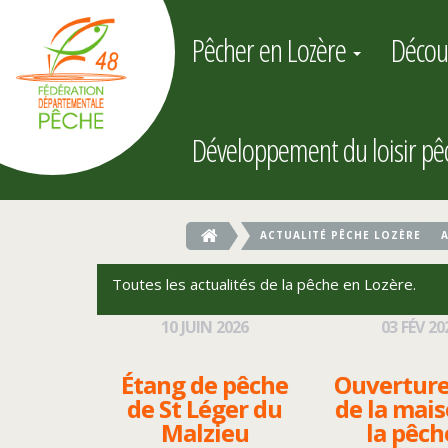
Pêcher en Lozère
Décou
Développement du loisir p
ACTUALITÉ PÊCHE LOZÈRE
Toutes les actualités de la pêche en Lozère.
10
JUIN
2026
03
FÉV
20
Étang de pêche
Ouverture
de St Léger du
de la mai
Malzieu
la pêch