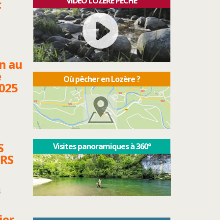
VIDÉO LOZÈRE PÊCHE
c
on au
e
Où pêcher en Lozère ?
2025
S
Visites panoramiques à 360°
RS
4
ier