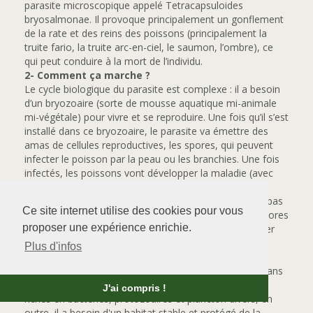
parasite microscopique appelé Tetracapsuloides
bryosalmonae. Il provoque principalement un gonflement
de la rate et des reins des poissons (principalement la
truite fario, la truite arc-en-ciel, le saumon, l’ombre), ce
qui peut conduire à la mort de l’individu.
2- Comment ça marche ?
Le cycle biologique du parasite est complexe : il a besoin
d’un bryozoaire (sorte de mousse aquatique mi-animale
mi-végétale) pour vivre et se reproduire. Une fois qu’il s’est
installé dans ce bryozoaire, le parasite va émettre des
amas de cellules reproductives, les spores, qui peuvent
infecter le poisson par la peau ou les branchies. Une fois
infectés, les poissons vont développer la maladie (avec
des lésions rénales) si et seulement si certaines
conditions environnementales sont présentes. Il n’y a pas
Ce site internet utilise des cookies pour vous
de contamination de poisson à poisson : seules les spores
proposer une expérience enrichie.
du parasite émises par les bryozoaires peuvent infecter
des poissons.
Plus d'infos
3- Où le trouve-t-on ?
On ne trouve le parasite responsable de la PKD que dans
des endroits où vit le bryozoaire, lequel aime les eaux
J'ai compris !
riches en bactéries, protozoaires et plancton divers, en
outre, il a besoin d'un habitat stable et protégé de la