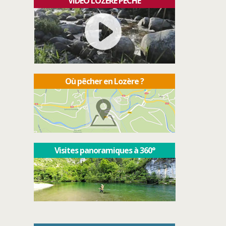
VIDÉO LOZÈRE PÊCHE
Où pêcher en Lozère ?
Visites panoramiques à 360°