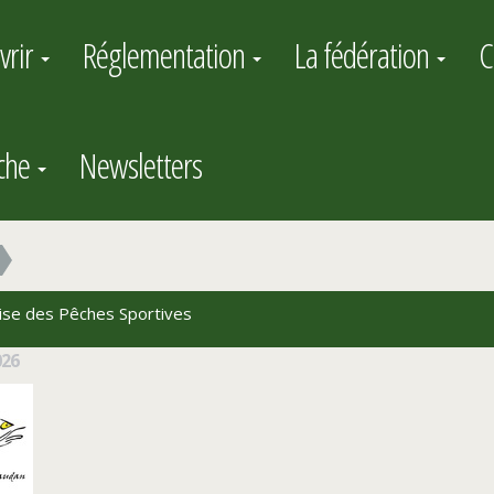
vrir
Réglementation
La fédération
C
êche
Newsletters
çaise des Pêches Sportives
026