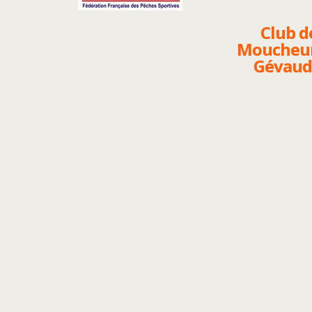
Club d
Moucheur
Gévau