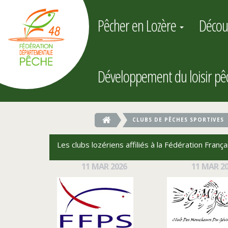
Pêcher en Lozère
Décou
Développement du loisir p
CLUBS DE PÊCHES SPORTIVES
Les clubs lozériens affiliés à la Fédération Fran
11
MAR
2026
11
MAR
2