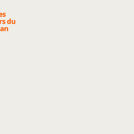
es
s du
dan